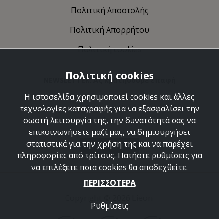
Πολιτική Αποστολής
Πολιτική Απορρήτου
Πολιτική cookies
Πολιτική cookies
NEWSLETTER: Ας κρατήσουμε επαφή
Η ιστοσελίδα χρησιμοποιεί cookies και άλλες
τεχνολογίες καταγραφής για να εξασφαλίσει την
Ανακαλύψτε τις δημιουργίες μας και ελάτε να
σωστή λειτουργία της, την δυνατότητά σας να
γνωριστούμε καλύτερα.
επικοινωνήσετε μαζί μας, να δημιουργήσει
στατιστικά για την χρήση της και να παρέχει
ΕΓΓΡΑΦΗ
πληροφορίες από τρίτους. Πατήστε ρυθμίσεις για
να επιλέξετε ποια cookies θα αποδεχθείτε.
ΠΕΡΙΣΣΟΤΕΡΑ
Copyright © 2026 Lieon.
Ρυθμίσεις