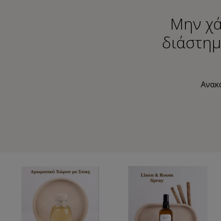
Μην χά
διάστημ
Ανακα