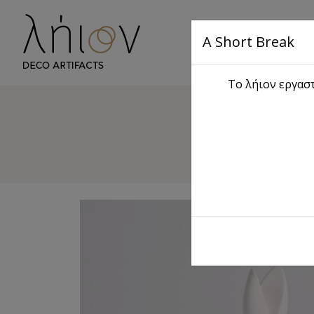
A Short Break
Αρχική
S
Το λήιον εργαστ
Διακ