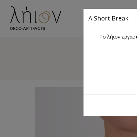
A Short Break
Αρχική
S
Το λήιον εργαστ
Γυναικε