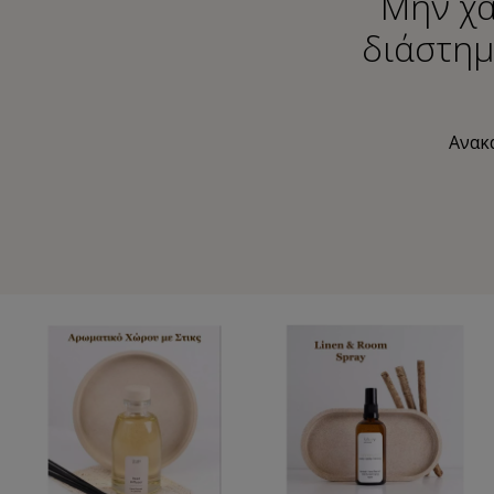
Μην χά
διάστημ
Ανακα