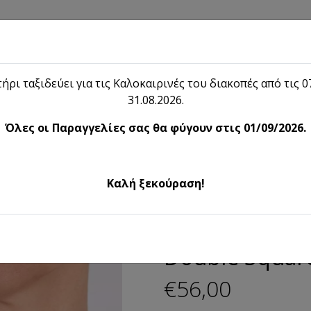
hop
Blog
Το λήιον
Επικοινωνία
ήρι ταξιδεύει για τις Καλοκαιρινές του διακοπές από τις 07
31.08.2026.
Shop
Όλες οι Παραγγελίες σας θα φύγουν στις 01/09/2026.
ία Κοσμήματα
Double Square 
Καλή ξεκούραση!
Γυναικεία Κοσμήματα
Double Squar
€56,00