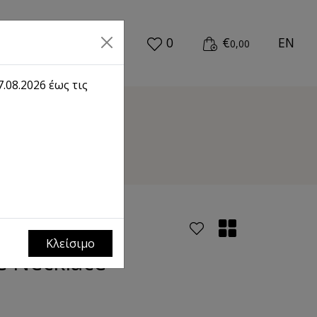
0
€
EN
0,00
.08.2026 έως τις
Necklace
Κλείσιμο
e Necklace