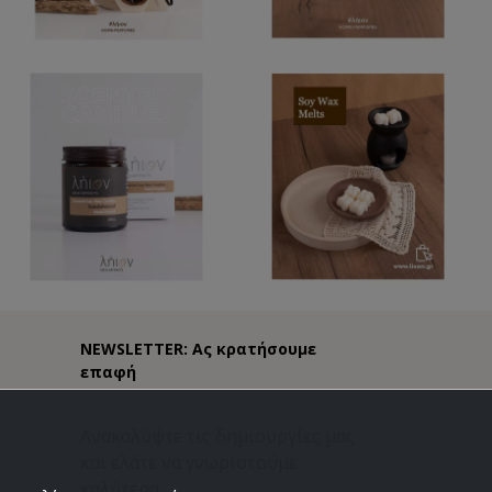
NEWSLETTER: Ας κρατήσουμε
επαφή
Ανακαλύψτε τις δημιουργίες μας
και ελάτε να γνωριστούμε
καλύτερα.