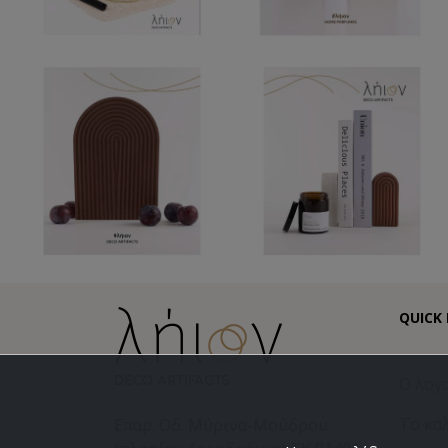
QUICK 
Ο λογ
Το κα
Επαρ. Οδ. Μύρινα-Μούδρου