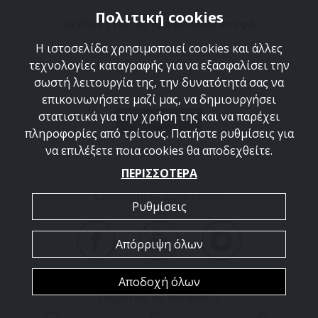
Πολιτική cookies
NEWSLETTER: Ας κρατήσουμε επαφή
Η ιστοσελίδα χρησιμοποιεί cookies και άλλες
Ανακαλύψτε τις δημιουργίες μας και ελάτε να
τεχνολογίες καταγραφής για να εξασφαλίσει την
γνωριστούμε καλύτερα.
σωστή λειτουργία της, την δυνατότητά σας να
επικοινωνήσετε μαζί μας, να δημιουργήσει
στατιστικά για την χρήση της και να παρέχει
ΕΓΓΡΑΦΗ
πληροφορίες από τρίτους. Πατήστε ρυθμίσεις για
να επιλέξετε ποια cookies θα αποδεχθείτε.
ΠΕΡΙΣΣΟΤΕΡΑ
Copyright © 2026 Lieon.
Ρυθμίσεις
Απόρριψη όλων
Αποδοχή όλων
Designed by
thinkBAG
.