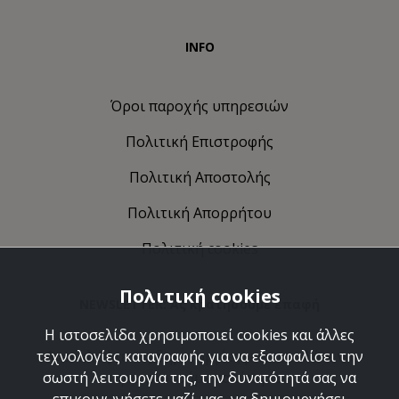
INFO
Όροι παροχής υπηρεσιών
Πολιτική Eπιστροφής
Πολιτική Αποστολής
Πολιτική Απορρήτου
Πολιτική cookies
Πολιτική cookies
NEWSLETTER: Ας κρατήσουμε επαφή
Η ιστοσελίδα χρησιμοποιεί cookies και άλλες
Ανακαλύψτε τις δημιουργίες μας και ελάτε να
τεχνολογίες καταγραφής για να εξασφαλίσει την
γνωριστούμε καλύτερα.
σωστή λειτουργία της, την δυνατότητά σας να