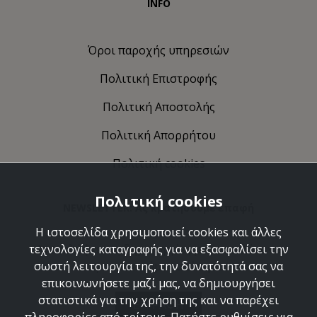
INFO
Όροι παροχής υπηρεσιών
Πολιτική Eπιστροφής
Πολιτική Αποστολής
Πολιτική Απορρήτου
Πολιτική cookies
Πολιτική cookies
NEWSLETTER: Ας κρατήσουμε επαφή
Η ιστοσελίδα χρησιμοποιεί cookies και άλλες
Ανακαλύψτε τις δημιουργίες μας και ελάτε να
τεχνολογίες καταγραφής για να εξασφαλίσει την
γνωριστούμε καλύτερα.
σωστή λειτουργία της, την δυνατότητά σας να
επικοινωνήσετε μαζί μας, να δημιουργήσει
στατιστικά για την χρήση της και να παρέχει
ΕΓΓΡΑΦΗ