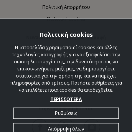
Πολιτική Απορρήτου
Πολιτική cookies
Πολιτική cookies
NEWSLETTER: Ας κρατήσουμε επαφή
Η ιστοσελίδα χρησιμοποιεί cookies και άλλες
Ανακαλύψτε τις δημιουργίες μας και ελάτε να
τεχνολογίες καταγραφής για να εξασφαλίσει την
γνωριστούμε καλύτερα.
σωστή λειτουργία της, την δυνατότητά σας να
επικοινωνήσετε μαζί μας, να δημιουργήσει
στατιστικά για την χρήση της και να παρέχει
ΕΓΓΡΑΦΗ
πληροφορίες από τρίτους. Πατήστε ρυθμίσεις για
να επιλέξετε ποια cookies θα αποδεχθείτε.
ΠΕΡΙΣΣΟΤΕΡΑ
Copyright © 2026 Lieon.
Ρυθμίσεις
Απόρριψη όλων