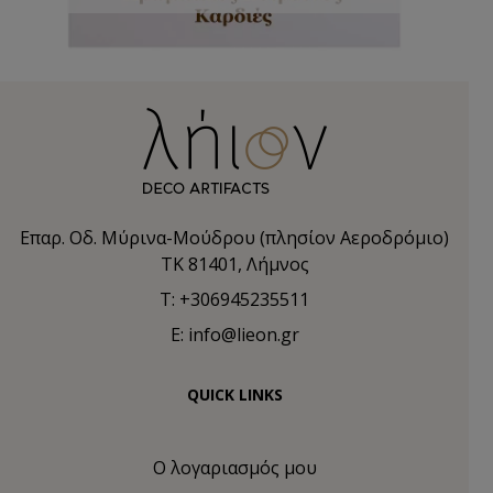
Επαρ. Οδ. Μύρινα-Μούδρου (πλησίον Αεροδρόμιο)
TK 81401, Λήμνος
T: +306945235511
E: info@lieon.gr
QUICK LINKS
Ο λογαριασμός μου