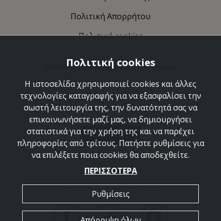
Πολιτική Απορρήτου
Πολιτική cookies
Πολιτική cookies
NEWSLETTER: Ας κρατήσουμε επαφή
Η ιστοσελίδα χρησιμοποιεί cookies και άλλες
Ανακαλύψτε τις δημιουργίες μας και ελάτε να
τεχνολογίες καταγραφής για να εξασφαλίσει την
γνωριστούμε καλύτερα.
σωστή λειτουργία της, την δυνατότητά σας να
επικοινωνήσετε μαζί μας, να δημιουργήσει
στατιστικά για την χρήση της και να παρέχει
ΕΓΓΡΑΦΗ
πληροφορίες από τρίτους. Πατήστε ρυθμίσεις για
να επιλέξετε ποια cookies θα αποδεχθείτε.
ΠΕΡΙΣΣΟΤΕΡΑ
Copyright © 2026 Lieon.
Ρυθμίσεις
Απόρριψη όλων