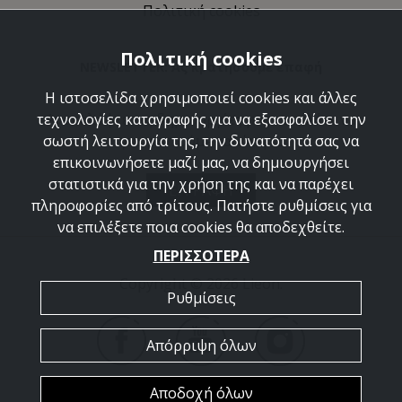
Πολιτική cookies
Πολιτική cookies
NEWSLETTER: Ας κρατήσουμε επαφή
Η ιστοσελίδα χρησιμοποιεί cookies και άλλες
Ανακαλύψτε τις δημιουργίες μας και ελάτε να
τεχνολογίες καταγραφής για να εξασφαλίσει την
γνωριστούμε καλύτερα.
σωστή λειτουργία της, την δυνατότητά σας να
επικοινωνήσετε μαζί μας, να δημιουργήσει
στατιστικά για την χρήση της και να παρέχει
ΕΓΓΡΑΦΗ
πληροφορίες από τρίτους. Πατήστε ρυθμίσεις για
να επιλέξετε ποια cookies θα αποδεχθείτε.
ΠΕΡΙΣΣΟΤΕΡΑ
Copyright © 2026 Lieon.
Ρυθμίσεις
Απόρριψη όλων
Αποδοχή όλων