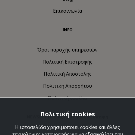
Επικοινωνία
INFO
Όροι παροχής υπηρεσιών
Πολιτική Eπιστροφής
Πολιτική Αποστολής
Πολιτική Απορρήτου
Πολιτική cookies
Πολιτική cookies
NEWSLETTER: Ας κρατήσουμε επαφή
Η ιστοσελίδα χρησιμοποιεί cookies και άλλες
Ανακαλύψτε τις δημιουργίες μας και ελάτε να
τεχνολογίες καταγραφής για να εξασφαλίσει την