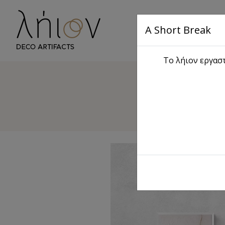
A Short Break
Αρχική
S
Το λήιον εργαστ
Text