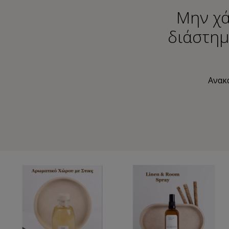
Μην χά
διάστημ
Ανακα