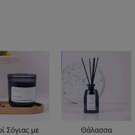
ρί Σόγιας με
Θάλασσα