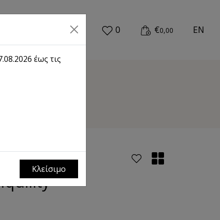
0
€
EN
0,00
.08.2026 έως τις
ility
Κλείσιμο
quility