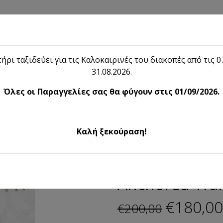
hop
Blog
Το λήιον
Επικοινωνία
ήρι ταξιδεύει για τις Καλοκαιρινές του διακοπές από τις 07
31.08.2026.
Shop
Όλες οι Παραγγελίες σας θα φύγουν στις 01/09/2026.
ured Wall Art
Anchored Tranqu
Καλή ξεκούραση!
Textured Wall Art
Anchored Tran
€180,00
€200,00