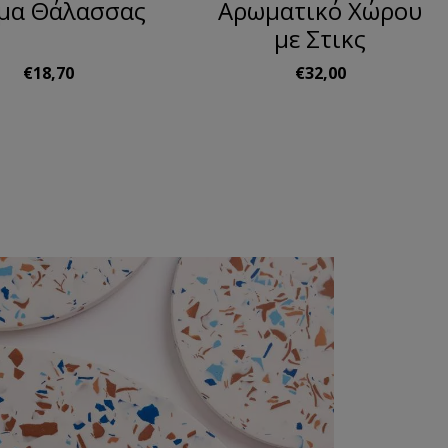
μα Θάλασσας
Αρωματικό Χώρου
με Στικς
€18,70
€32,00