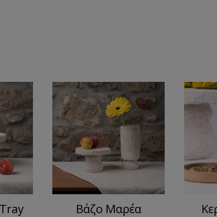
 Tray
Βάζο Μαρέα
Κε