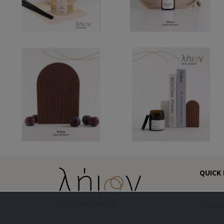
QUICK 
Ο λογ