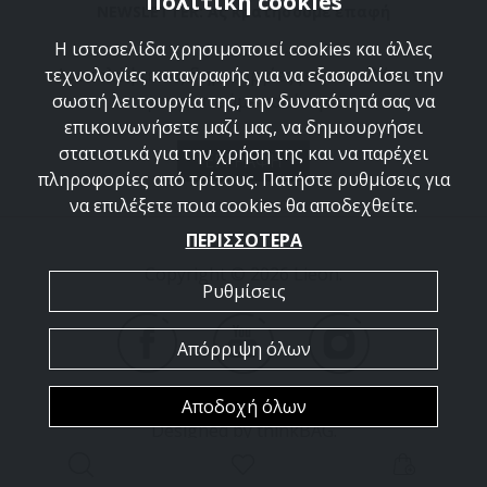
Πολιτική cookies
NEWSLETTER: Ας κρατήσουμε επαφή
Η ιστοσελίδα χρησιμοποιεί cookies και άλλες
Ανακαλύψτε τις δημιουργίες μας και ελάτε να
τεχνολογίες καταγραφής για να εξασφαλίσει την
γνωριστούμε καλύτερα.
σωστή λειτουργία της, την δυνατότητά σας να
επικοινωνήσετε μαζί μας, να δημιουργήσει
στατιστικά για την χρήση της και να παρέχει
ΕΓΓΡΑΦΗ
πληροφορίες από τρίτους. Πατήστε ρυθμίσεις για
να επιλέξετε ποια cookies θα αποδεχθείτε.
ΠΕΡΙΣΣΟΤΕΡΑ
Copyright © 2026 Lieon.
Ρυθμίσεις
Απόρριψη όλων
Αποδοχή όλων
Designed by
thinkBAG
.