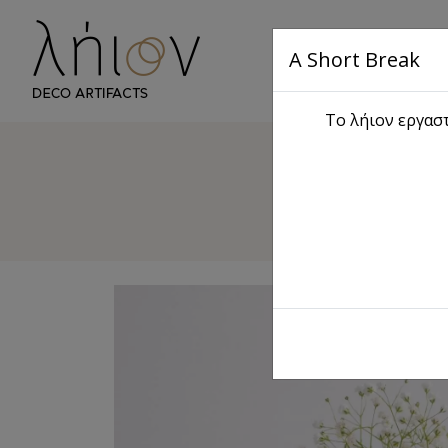
A Short Break
Αρχική
S
Το λήιον εργαστ