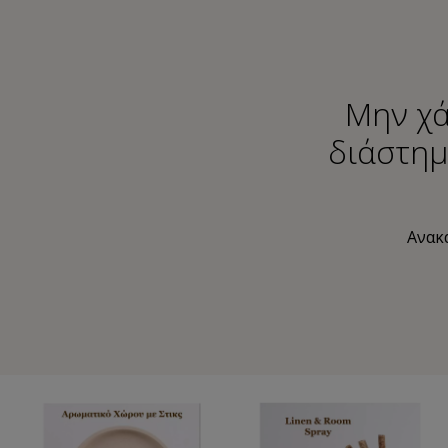
Μην χά
διάστημ
Ανακα