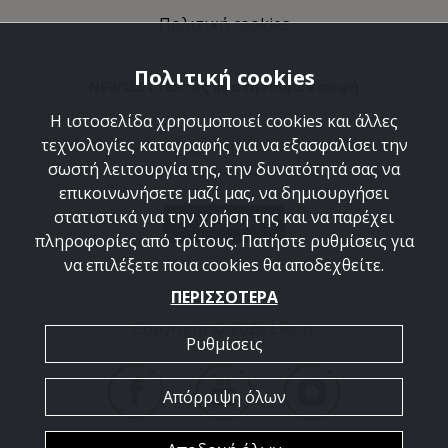
Πολιτική cookies
Πολιτική cookies
NEWSLETTER: Ας κρατήσουμε επαφή
Η ιστοσελίδα χρησιμοποιεί cookies και άλλες
Ανακαλύψτε τις δημιουργίες μας και ελάτε να
τεχνολογίες καταγραφής για να εξασφαλίσει την
γνωριστούμε καλύτερα.
σωστή λειτουργία της, την δυνατότητά σας να
επικοινωνήσετε μαζί μας, να δημιουργήσει
στατιστικά για την χρήση της και να παρέχει
ΕΓΓΡΑΦΗ
πληροφορίες από τρίτους. Πατήστε ρυθμίσεις για
να επιλέξετε ποια cookies θα αποδεχθείτε.
ΠΕΡΙΣΣΟΤΕΡΑ
Copyright © 2026 Lieon.
Ρυθμίσεις
Απόρριψη όλων