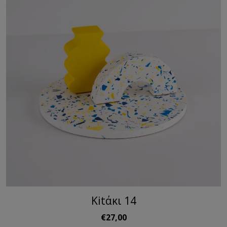
Kitάκι 14
€27,00