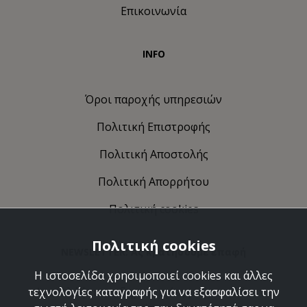
Επικοινωνία
INFO
Όροι παροχής υπηρεσιών
Πολιτική Eπιστροφής
Πολιτική Αποστολής
Πολιτική Απορρήτου
Πολιτική cookies
Πολιτική cookies
NEWSLETTER: Ας κρατήσουμε επαφή
Η ιστοσελίδα χρησιμοποιεί cookies και άλλες
Ανακαλύψτε τις δημιουργίες μας και ελάτε να
τεχνολογίες καταγραφής για να εξασφαλίσει την