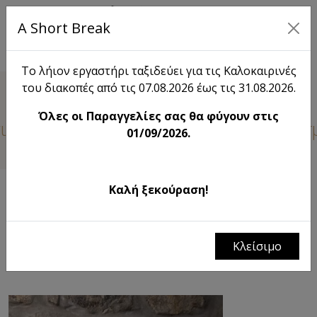
A Short Break
EN
Το λήιον εργαστήρι ταξιδεύει για τις Καλοκαιρινές
του διακοπές από τις 07.08.2026 έως τις 31.08.2026.
Το λήιον
Όλες οι Παραγγελίες σας θα φύγουν στις
ι νέο από το Λήιον... Μείνετε συντονισ
01/09/2026.
Καλή ξεκούραση!
ΦΙΛΤΡΑ
λήιον|το σπαρμένο χωράφι λίγο πριν τον θερισμό
Χρώματα που γεννήθηκαν από καλοκαίρι
Κλείσιμο