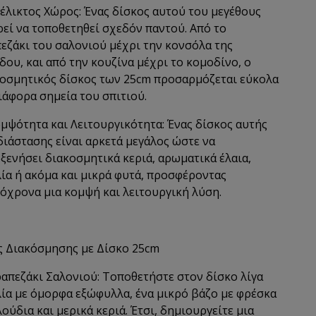
υέλικτος Χώρος: Ένας δίσκος αυτού του μεγέθους
εί να τοποθετηθεί σχεδόν παντού. Από το
εζάκι του σαλονιού μέχρι την κονσόλα της
δου, και από την κουζίνα μέχρι το κομοδίνο, ο
οσμητικός δίσκος των 25cm προσαρμόζεται εύκολα
ιάφορα σημεία του σπιτιού.
ομψότητα και Λειτουργικότητα: Ένας δίσκος αυτής
διάστασης είναι αρκετά μεγάλος ώστε να
ξενήσει διακοσμητικά κεριά, αρωματικά έλαια,
ία ή ακόμα και μικρά φυτά, προσφέροντας
όχρονα μια κομψή και λειτουργική λύση.
ς Διακόσμησης με Δίσκο 25cm
ραπεζάκι Σαλονιού: Τοποθετήστε στον δίσκο λίγα
ία με όμορφα εξώφυλλα, ένα μικρό βάζο με φρέσκα
ούδια και μερικά κεριά. Έτσι, δημιουργείτε μια