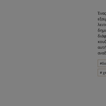
Ένας
εξαι
λειτ
δημι
διάφ
κουζ
αυτή
αναδ
#δι
# χ