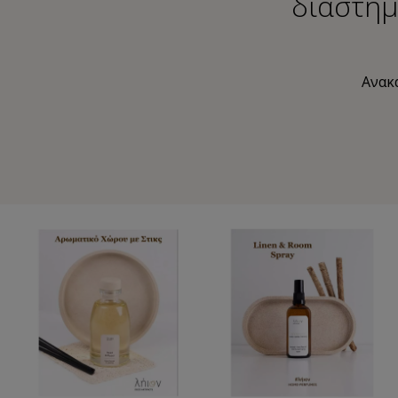
διάστημ
Ανακα