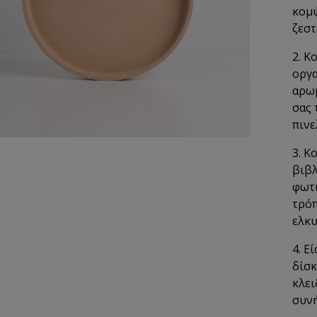
κομψ
ζεστ
2. Κ
οργα
αρωμ
σας 
πινε
3. Κ
βιβλ
φωτι
τρόπ
ελκυ
4. Ε
δίσκ
κλει
συνή