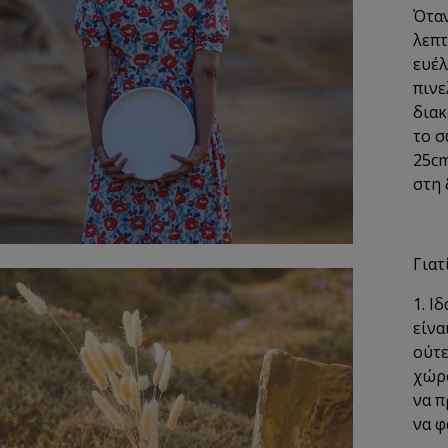
Όταν
λεπτ
ευέλ
πινε
διακ
το σ
25cm
στη
Γιατ
1. Ι
είνα
ούτε
χώρο
να π
να φ