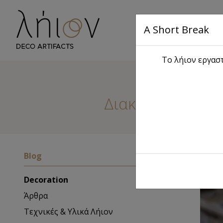
A Short Break
Αρχική
S
Το λήιον εργαστ
Διακοσμητικός Δ
Blog
Decoration
Άρθρα
Τεχνικές & Υλικά Λήιον