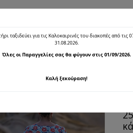
hop
Blog
Το λήιον
Επικοινωνία
ήρι ταξιδεύει για τις Καλοκαιρινές του διακοπές από τις 07
31.08.2026.
Blog
Όλες οι Παραγγελίες σας θα φύγουν στις 01/09/2026.
ίσκος Ø 25cm η ιδανική επιλογ
Καλή ξεκούραση!
Deco
Δι
25
κά