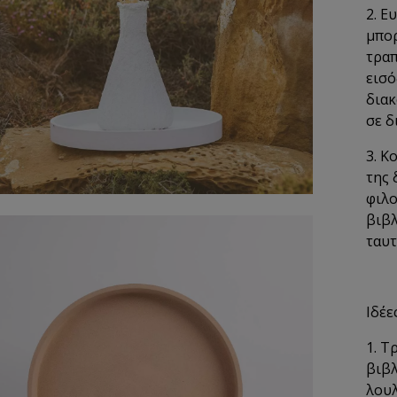
2. Ε
μπορ
τραπ
εισό
διακ
σε δ
3. Κ
της 
φιλο
βιβλ
ταυτ
Ιδέε
1. Τ
βιβλ
λουλ