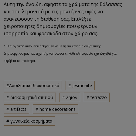
Αυτή την άνοιξη, αφήστε τα χρώματα της θάλασσας
και του λεμονιού με τις μοντέρνες υφές να
ανανεώσουν τη διάθεσή σας. Επιλέξτε
χειροποίητες δημιουργίες που φέρνουν
ισορροπία και φρεσκάδα στον χώρο σας.
* Η συγγραφή αυτού του άρθρου έγινε με τη συνεργασία ανθρώπινης
δημιουργικότητας και τεχνητής νοημοσύνης. Κάθε πληροφορία έχει ελεγχθεί για
ακρίβεια και ποιότητα.
#Ανοιξιάτικα διακοσμητικά
# Jesmonite
# διακοσμητικά σπιτιού
# λήιον
# terrazzo
# artifacts
# home decorations
# γυναικεία κοσμήματα