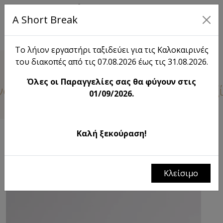
A Short Break
EN
Το λήιον εργαστήρι ταξιδεύει για τις Καλοκαιρινές
του διακοπές από τις 07.08.2026 έως τις 31.08.2026.
Blog
Όλες οι Παραγγελίες σας θα φύγουν στις
οιξή μας είναι Χρώματα, Υφές και Ευεξ
01/09/2026.
Καλή ξεκούραση!
ΦΙΛΤΡΑ
λήιον|το σπαρμένο χωράφι λίγο πριν τον θερισμό
Κλείσιμο